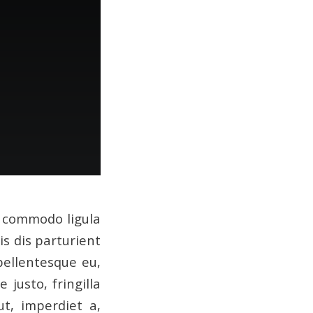
n commodo ligula
s dis parturient
pellentesque eu,
justo, fringilla
ut, imperdiet a,