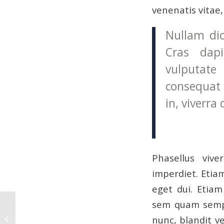
venenatis vitae,
Nullam dic
Cras dap
vulputate 
consequat 
in, viverra 
Phasellus viv
imperdiet. Etiam
eget dui. Etia
sem quam sempe
This is a post with post
nunc, blandit ve
type “Link”